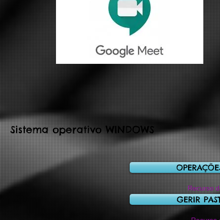
Sistema operativo WINDOWS
OPERAÇÕE
Recurso da
GERIR PAS