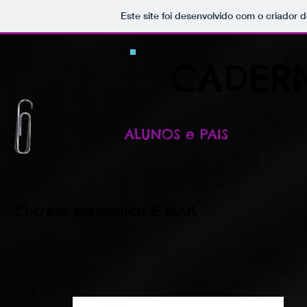
Este site foi desenvolvido com o criador d
CADERN
ALUNOS e PAIS
Correio eletrónico E-MAIL